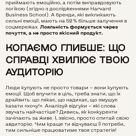
приймають емоційно, а потім виправдовують
логікою (згідно з дослідженнями Harvard
Business School). А бренди, які викликають
сильні емоції, мають на 52 % більше залучення в
соцмережах.
Лояльність формується через
почуття, а не просто якісний продукт.
КОПАЄМО ГЛИБШЕ: ЩО
СПРАВДІ ХВИЛЮЄ ТВОЮ
АУДИТОРІЮ
Люди купують не просто товари — вони купують
емоції. Щоб влучити в ціль, треба знати, що їх
драйвить: що лякає, що надихає, що змушує
казати «хочу!». Аналізуй відгуки — які слова
звучать найчастіше? Дивись, як конкуренти
зачіпають за живе. І, звісно, просто спитай свою
авдиторію. Чим краще ти відчуваєш її потреби,
тим сильніше працюватиме твоя стратегія!