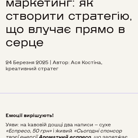
маркетинг: як
створити стратегію,
що влучає прямо в
серце
24 Березня 2025 | Автор: Ася Костіна,
креативний стратег
Емоції вирішують!
Уяви: на кавовій дошці два написи — сухе
«Еспресо, 50 грн»
і живий
«Сьогодні спонсор
твоєї енергії
Ароматний еспресо
, що заряджає