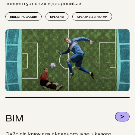
концептуальних відеороликах.
ВІДЕОПРОДАКШН
КРЕАТИВ
КРЕАТИВ З ЗІРКАМИ
>
BIM
Сайт під ключ для складного, але цікавого