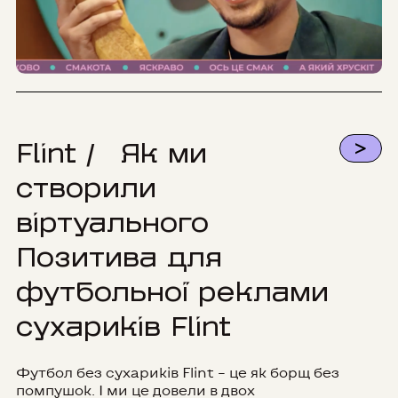
>
Flint / Як ми
створили
віртуального
Позитива для
футбольної реклами
сухариків Flint
Футбол без сухариків Flint – це як борщ без
помпушок. І ми це довели в двох