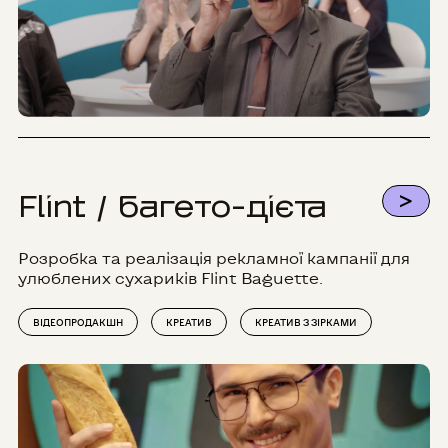
>
Flint / багето-дієта
Розробка та реалізація рекламної кампанії для
улюблених сухариків Flint Baguette.
ВІДЕОПРОДАКШН
КРЕАТИВ
КРЕАТИВ З ЗІРКАМИ