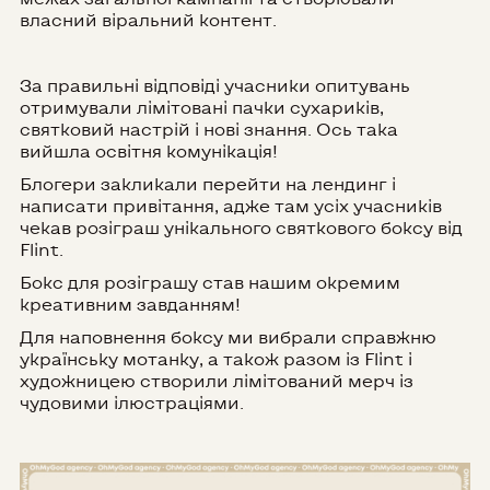
власний віральний контент.
За правильні відповіді учасники опитувань
отримували лімітовані пачки сухариків,
святковий настрій і нові знання. Ось така
вийшла освітня комунікація!
Блогери закликали перейти на лендинг і
написати привітання, адже там усіх учасників
чекав розіграш унікального святкового боксу від
Flint.
Бокс для розіграшу став нашим окремим
креативним завданням!
Для наповнення боксу ми вибрали справжню
українську мотанку, а також разом із Flint і
художницею створили лімітований мерч із
чудовими ілюстраціями.